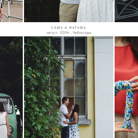
САША & НАТАША
август, 2014г., Чебоксары