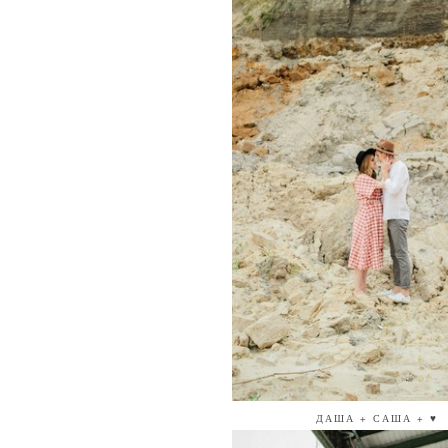
ДАША + САША + ♥