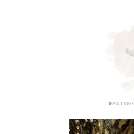
HOME
|
ОБО 