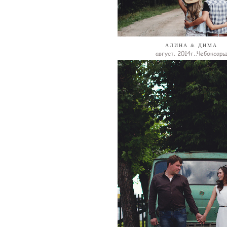
АЛИНА & ДИМА
август. 2014г.,Чебоксары