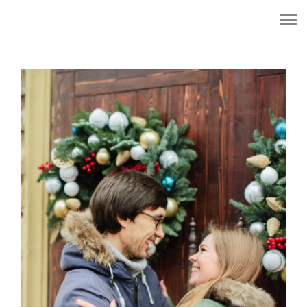
HOME
ОБО МНЕ
WEDDING
CЕМЬЯ
ПОРТРЕТ
LOVE STORY
LIFE
ЦЕНЫ
КОНТАКТЫ