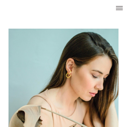
HOME
ОБО МНЕ
WEDDING
CЕМЬЯ
ПОРТРЕТ
LOVE STORY
LIFE
ЦЕНЫ
КОНТАКТЫ