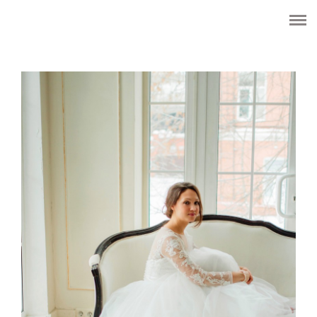
HOME
ОБО МНЕ
WEDDING
CЕМЬЯ
ПОРТРЕТ
LOVE STORY
LIFE
ЦЕНЫ
КОНТАКТЫ